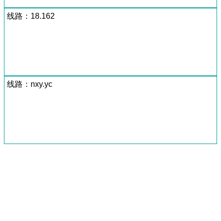
线路：18.162
线路：nxy.yc